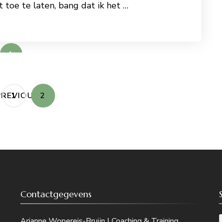
 toe te laten, bang dat ik het …
PAGE
PAGE
PREVIOUS
1
2
Contactgegevens
Arianne Wopereis-Bruijn | Coaching & Training