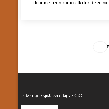
door me heen komen. Ik durfde ze niet
Lees meer
Berichten
paginering
Ik ben geregistreerd bij CRKBO