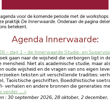
e agenda voor de komende periode met de workshops e
ze praktijk
De Innerwaarde
. Onderaan de pagina del
ons betekent.
Agenda Innerwaarde:
26 –
dag 1
– de Innerwaarde Studie- en Supervis
ek gaan naar de wijsheid die verborgen ligt in d
e mensheid. Niet als academische studie, maar al
n oude wijsheid en de vragen van ons eigen leve
zoeken teksten uit verschillende tradities: verh
, Taoïstische geschriften, Boeddhistische soetr
efi- verhalen en andere bronnen die generaties 
s verder .
…>
: 30 september 2026, 28 oktober, 2 december, 2