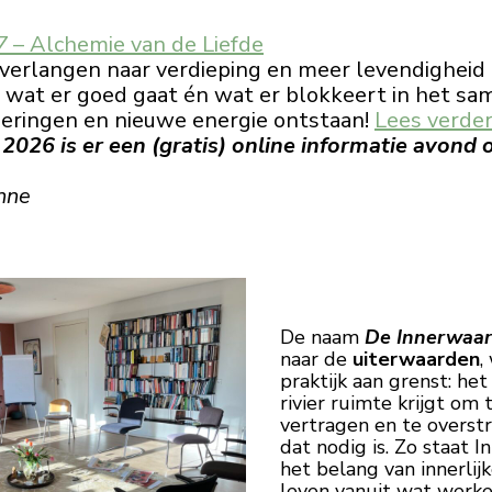
7
– Alchemie van de Liefde
verlangen naar verdieping en meer levendigheid i
op wat er goed gaat én wat er blokkeert in het sam
eringen en nieuwe energie ontstaan!
Lees verder
026 is er een (gratis) online informatie avond 
nne
De naam
De
Innerwaa
naar de
uiterwaarden
,
praktijk aan grenst: he
rivier ruimte krijgt om 
vertragen en te overs
dat nodig is. Zo staat 
het belang van innerlij
leven vanuit wat werke