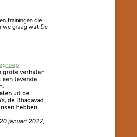
n trainingen die
en we graag wat
De
iegroep
e grote verhalen
s een levende
n.
alen uit de
a’s, de Bhagavad
mensen hebben
0 januari 2027,