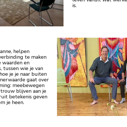
is.
ianne, helpen
erbinding te maken
ke waarden en
s, tussen wie je van
hoe je je naar buiten
nnerwaarde gaat over
mming: meebewegen
trouw blijven aan je
ruit betekenis geven
m je heen.