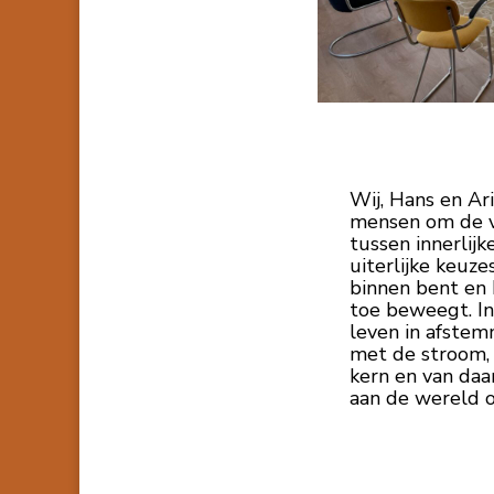
Wij, Hans en Ar
mensen om de v
tussen innerlij
uiterlijke keuze
binnen bent en 
toe beweegt. I
leven in afste
met de stroom, 
kern en van daa
aan de wereld o