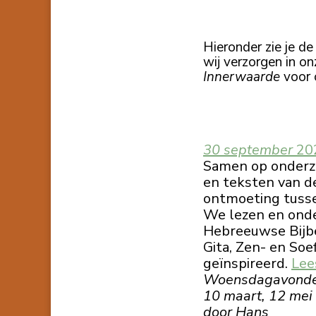
Hieronder zie je d
wij verzorgen in on
Innerwaarde
voor 
30 september
20
Samen op onderzo
en teksten van d
ontmoeting tusse
We lezen en onder
Hebreeuwse Bijbel
Gita, Zen- en So
geïnspireerd.
Lee
Woensdagavonden 
10 maart, 12 mei
door Hans