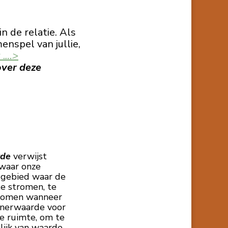
n de relatie. Als
enspel van jullie,
 .
…>
over deze
rde
verwijst
 waar onze
t gebied waar de
te stromen, te
tromen wanneer
Innerwaarde voor
ke ruimte, om te
lijk van waarde