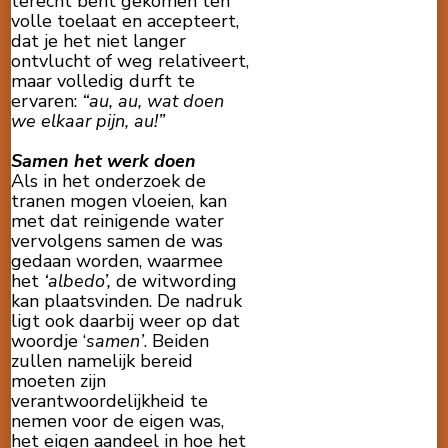
terecht bent gekomen ten
volle toelaat en accepteert,
dat je het niet langer
ontvlucht of weg relativeert,
maar volledig durft te
ervaren:
“au, au, wat doen
we elkaar pijn, au!”
Samen het werk doen
Als in het onderzoek de
tranen mogen vloeien, kan
met dat reinigende water
vervolgens samen de was
gedaan worden, waarmee
het
‘albedo’,
de witwording
kan plaatsvinden. De nadruk
ligt ook daarbij weer op dat
woordje ‘
samen’
. Beiden
zullen namelijk bereid
moeten zijn
verantwoordelijkheid te
nemen voor de eigen was,
het eigen aandeel in hoe het