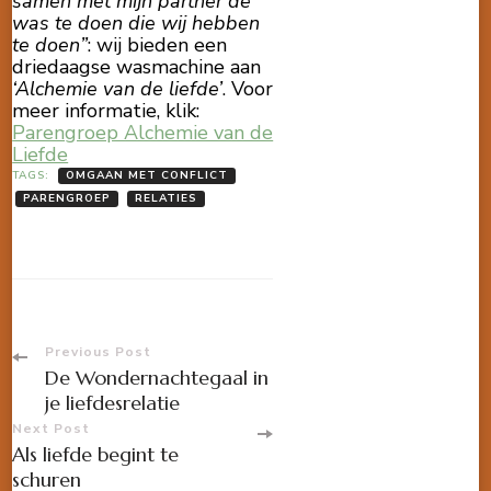
samen met mijn partner de
was te doen die wij hebben
te doen”
: wij bieden een
driedaagse wasmachine aan
‘Alchemie van de liefde’
. Voor
meer informatie, klik:
Parengroep Alchemie van de
Liefde
TAGS:
OMGAAN MET CONFLICT
PARENGROEP
RELATIES
Post
Previous Post
De Wondernachtegaal in
Navigation
je liefdesrelatie
Next Post
Als liefde begint te
schuren