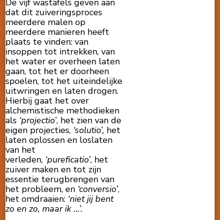
De vijf wastafels geven aan
dat dit zuiveringsproces
meerdere malen op
meerdere manieren heeft
plaats te vinden: van
insoppen tot intrekken, van
het water er overheen laten
gaan, tot het er doorheen
spoelen, tot het uiteindelijke
uitwringen en laten drogen.
Hierbij gaat het over
alchemistische methodieken
als
‘projectio’
, het zien van de
eigen projecties,
‘solutio’,
het
laten oplossen en loslaten
van het
verleden,
‘pureficatio’
, het
zuiver maken en tot zijn
essentie terugbrengen van
het probleem, en
‘conversio’
,
het omdraaien:
‘niet jij bent
zo en zo, maar ik …’.