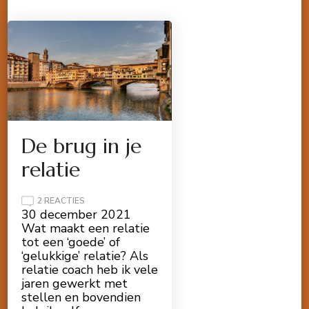
De brug in je
relatie
OP
2 REACTIES
DE
30 december 2021
BRUG
Wat maakt een relatie
IN
JE
tot een ‘goede’ of
RELATIE
‘gelukkige’ relatie? Als
relatie coach heb ik vele
jaren gewerkt met
stellen en bovendien