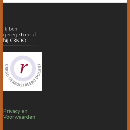
Ik ben
geregistreerd
bij CRKBO
Privacy en
Voorwaarden