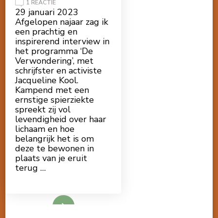
OP
1 REACTIE
ONS
29 januari 2023
LICHAAM
Afgelopen najaar zag ik
ALS
BRON
een prachtig en
VAN
inspirerend interview in
WIJSHEID
EN
het programma ‘De
GROEI
Verwondering’, met
schrijfster en activiste
Jacqueline Kool.
Kampend met een
ernstige spierziekte
spreekt zij vol
levendigheid over haar
lichaam en hoe
belangrijk het is om
deze te bewonen in
plaats van je eruit
terug …
Lees meer