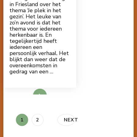
in Friesland over het
thema ‘Je plek in het
gezin’. Het leuke van
zo’n avond is dat het
thema voor iedereen
herkenbaar is. En
tegelijkertijd heeft
iedereen een
persoonlijk verhaal. Het
blijkt dan weer dat de
overeenkomsten in
gedrag van een …
Lees meer
Berichten
PAGE
PAGE
1
2
NEXT
paginering