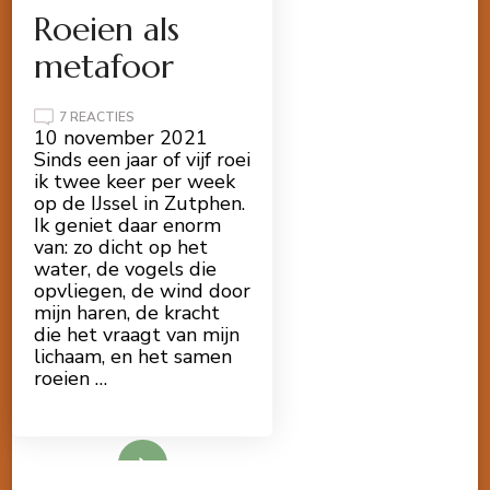
Roeien als
metafoor
OP
7 REACTIES
ROEIEN
10 november 2021
ALS
Sinds een jaar of vijf roei
METAFOOR
ik twee keer per week
op de IJssel in Zutphen.
Ik geniet daar enorm
van: zo dicht op het
water, de vogels die
opvliegen, de wind door
mijn haren, de kracht
die het vraagt van mijn
lichaam, en het samen
roeien …
Lees meer