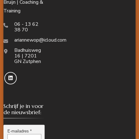
Bruijn | Coaching &
Training
06 - 13 62
38 70
ariannewop@icloud.com
Badhuisweg
16 | 7201
GN Zutphen
Schrijf je in voor
de nieuwsbrief: