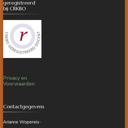
geregistreerd
bij CRKBO
Privacy en
Voorwaarden
Contactgegevens
Arianne Wopereis-