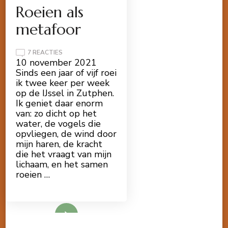
Roeien als
metafoor
OP
7 REACTIES
ROEIEN
10 november 2021
ALS
Sinds een jaar of vijf roei
METAFOOR
ik twee keer per week
op de IJssel in Zutphen.
Ik geniet daar enorm
van: zo dicht op het
water, de vogels die
opvliegen, de wind door
mijn haren, de kracht
die het vraagt van mijn
lichaam, en het samen
roeien …
Lees meer