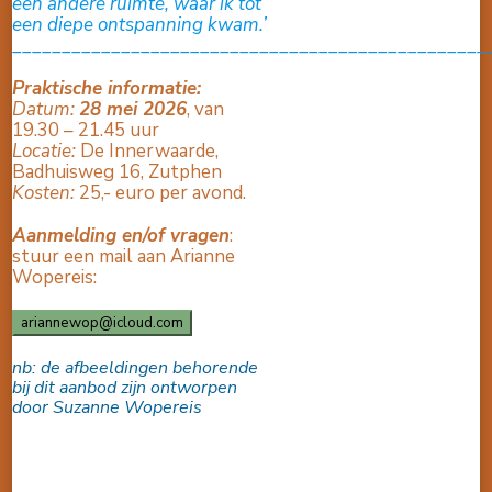
een andere ruimte, waar ik tot
een diepe ontspanning kwam.’
________________________________________________
Praktische informatie:
Datum:
28 mei 202
6
, van
19.30 – 21.45 uur
Locatie:
De Innerwaarde,
Badhuisweg 16, Zutphen
Kosten:
25,- euro per avond.
Aanmelding en/of vragen
:
stuur een mail aan Arianne
Wopereis:
ariannewop@icloud.com
nb: de afbeeldingen behorende
bij dit aanbod zijn ontworpen
door Suzanne Wopereis