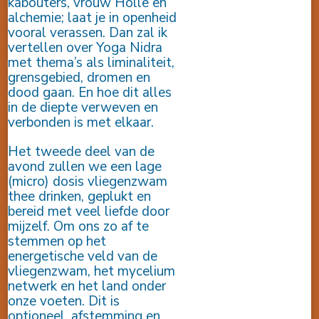
kabouters, vrouw Holle en
alchemie; laat je in openheid
vooral verassen. Dan zal ik
vertellen over Yoga Nidra
met thema’s als liminaliteit,
grensgebied, dromen en
dood gaan. En hoe dit alles
in de diepte verweven en
verbonden is met elkaar.
Het tweede deel van de
avond zullen we een lage
(micro) dosis vliegenzwam
thee drinken, geplukt en
bereid met veel liefde door
mijzelf. Om ons zo af te
stemmen op het
energetische veld van de
vliegenzwam, het mycelium
netwerk en het land onder
onze voeten. Dit is
optioneel, afstemming en