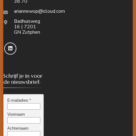
38 70
ariannewop@icloud.com
Badhuisweg
16 | 7201
GN Zutphen
Schrijf je in voor
de nieuwsbrief: